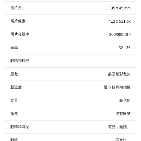
照片尺寸
35 x 45 mm
照片像素
413 x 531 px
照片分辨率
300/600 DPI
頭高
32 - 36
眼睛到底部
顏色
必須是彩色的
新近度
近 6 個月內拍攝
背景
白色的
微笑
沒有微笑
眼睛和耳朵
可見，無隱。
眼鏡
不允許。