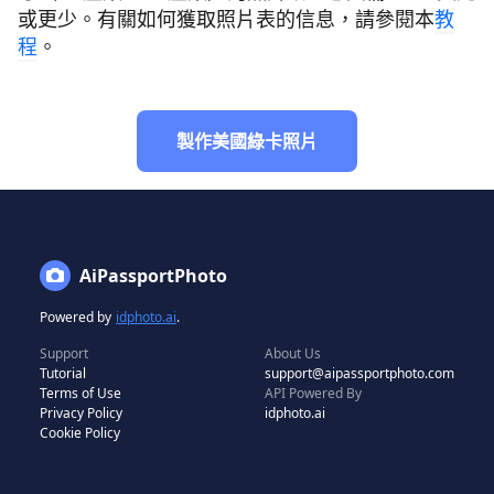
或更少。有關如何獲取照片表的信息，請參閱本
教
程
。
製作美國綠卡照片
AiPassportPhoto
Powered by
idphoto.ai
.
Support
About Us
Tutorial
support@aipassportphoto.com
Terms of Use
API Powered By
Privacy Policy
idphoto.ai
Cookie Policy