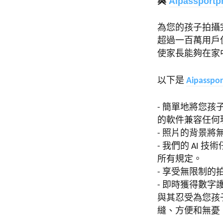
與
A
ipassportp
為您的孩子拍攝
超過一百萬用戶
使家長能夠在家
以下是
A
ipasspo
- 簡單地將您
的軟件兼容任何
- 照片的背景
- 我們的 AI
所有規定。
- 享受無限制
- 即時獲得數字
與其忍受為您孩
縫、方便和無憂