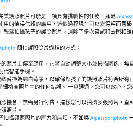
hoto
完美護照照片可能是一項具有挑戰性的任務。通過
A
ipass
使用的值得信賴的應用，這個過程現在可以變得輕而易舉。我
中輕鬆拍攝孩子的護照照片，消除了多次嘗試和去照相館
rtphoto
簡化護照照片過程的方式：
孩子的照片上傳至應用，它將自動調整大小並掃描圖像。無
現代智能手機。
將無縫替換為純白背景，以確保您孩子的護照照片符合所有
 技術仔細檢查照片中的任何錯誤。
一旦通過，您可以放心，您
的拍照機會，無需另行付費，這樣您可以拍攝多張照片，直
護照照片。
子拍攝護照照片的壓力和麻煩，不如與
A
ipassportphoto
。