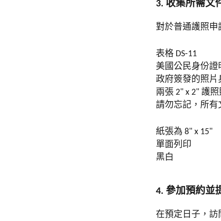
3. 收集所需文
對於普通護照申
表格 DS-11
美國公民身份證
政府簽發的照片
兩張 2" x 2" 護
請勿忘記，所有
紙張為 8" x 15"
單面列印
黑白
4. 參加預約
在預定日子，訪