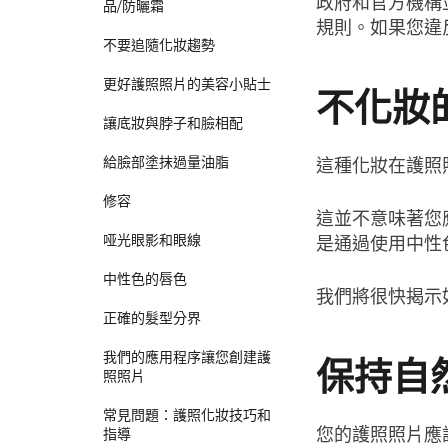
政府和官方機構
品/防曬霜
規則。如果您違
不要追隨化妝趨勢
更好護照照片的美容小貼士
不化妝
讓底妝與脖子和臉相配
給臉部塗抹過量油脂
這種化妝在護照
修容
這並不意味著您
哑光眼影和眼線
是通過使用中性
中性色的唇色
我們將很快揭示
正確的髮型分界
我們的應用程序讓您創建護
保持自
照照片
常見問題：護照化妝技巧和
您的護照照片應
指導