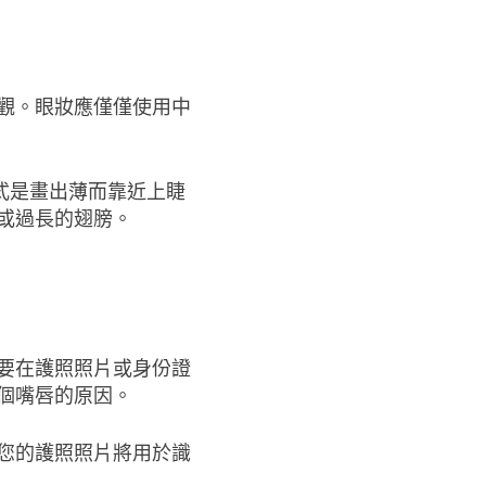
觀。眼妝應僅僅使用中
式是畫出薄而靠近上睫
或過長的翅膀。
要在護照照片或身份證
個嘴唇的原因。
您的護照照片將用於識