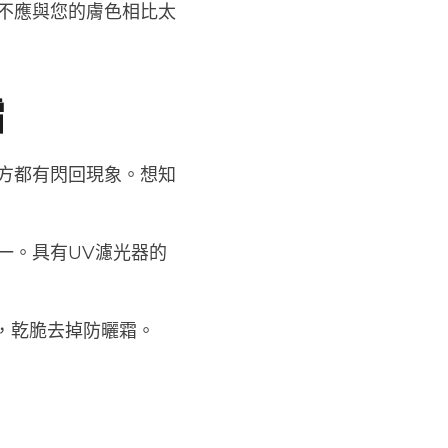
不應與您的膚色相比太
霜
方都有閃回現象。想知
一。具有UV濾光器的
者，乾脆去掉防曬霜。