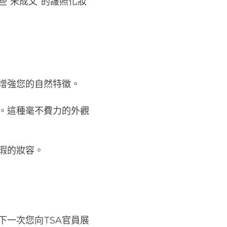
“未成文”的護照化妝
增強您的自然特徵。
。這種毫不費力的外觀
瑕的妝容。
下一次您向TSA官員展