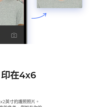
印在4x6
2x2英寸的護照照片。