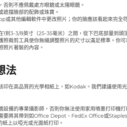
，否則不應佩戴處方眼鏡或太陽眼鏡。
或遮擋臉部的配飾或珠寶。
oshop或其他編輯軟件中更改照片；你的臉應該看起來完
1到3-3/8英寸（25-35毫米）之間，從下巴底部量到頭
護照裁剪工具使你無縫調整照片的尺寸以滿足標準。你可
照照片著裝的內容。
想法
該印在高品質的光學相紙上，如Kodak。我們建議使用
適設備的專業攝影師，否則你無法使用家用噴墨打印機打
將其帶到如Office Depot、FedEx Office或Sta
寸的紙上以啞光或光面紙打印。