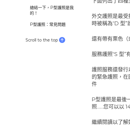
下面列出了四種
總結一下，P型護照是我
的！
外交護照是最受
時被稱為“D 
P型護照：常見問題
還有帶有栗色（
Scroll to the top
服務護照“S 
護照服務還發行
的緊急護照，在
件
P型護照是最後
照……您可以以 
繼續閱讀以了解